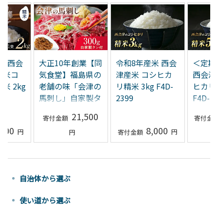
米 西会
大正10年創業【同
令和8年産米 西会
＜定期
福米コ
気食堂】福島県の
津産米 コシヒカ
西会津
米 2kg
老舗の味「会津の
リ精米 3kg F4D-
ヒカリ 
馬刺し」自家製タ
2399
F4D-2
レ付 (約150g×2)
21,500
F4D-0003
,500
8,000
自治体から選ぶ
使い道から選ぶ